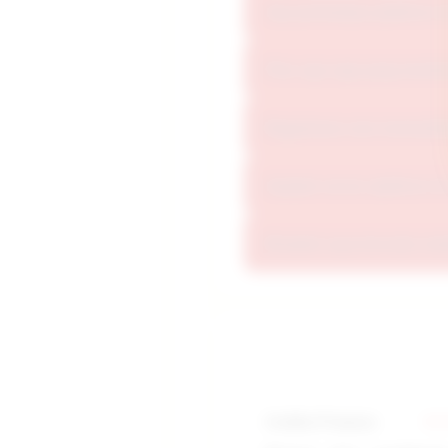
Apa perbedaan platform in
OKTA333 menawarkan pl
Fitur apa saja yang membu
akses instan, dan perf
Dari beragam katego
Bagaimana cara memastik
dibutuhkan untuk pen
Teknologi cloud ter
Apakah server platform ini
sehingga setiap sesi b
Ya. Platform kami t
Bisakah saya bermain me
peningkatan keamanan 
Ya. Desain responsif
desktop dengan perfor
Andika Pratama
★