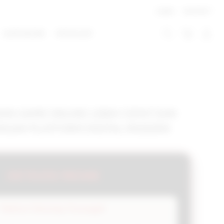
LOGIN
DAFTAR
Troli
OKTA333
LINK SLOT
SLOT GACOR
SITUS SLOT
LINK SLOT
AIN GAME ONLINE LEBIH CEPAT DAN
GAN PLATFORM DIGITAL MODERN
OKTA333 RESMI
Platform Teknologi Tercanggih