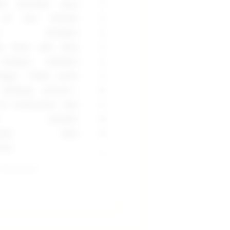
gan bermain saya
Tim support OKTA333 selalu
 di sini. Sistem
siap membantu kapan pun
nan berlapis
saya butuh. Respons cepat,
gi akun dan data
solusi tepat sasaran, dan
 dengan enkripsi
sikap profesional membuat
inggi. Tidak perlu
setiap pertanyaan
 tentang privasi—
terselesaikan tanpa ribet.
ini transparan dan
Layanan pelanggan yang
uhi standar
benar-benar mendengarkan
ndungan data
kebutuhan pemain.
nal.
Terverifikasi - 3 Hari yang lalu
2 Hari yang lalu