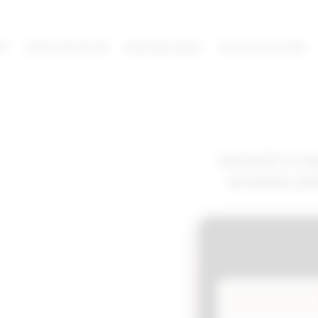
OT
LINK SLOT GACOR
MAHJONG WAYS
SITUS SLOT GACOR
OKTA333 ✈️ M
NYAMAN DEN