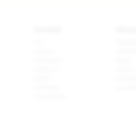
RTP GACOR
LINK SL
SLOT
MAHJONG 
SLOT RESMI
LINK OKTA
OKTA333 RESMI
OKTA333
OKTA333 SLOT
LINK SLOT
OKTA333
LINK OKTA
SLOT MAXWIN
POLA GAC
SLOT TERPERCAYA