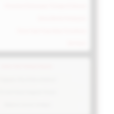
Persentase Kemenangan Tertinggi di Kelasnya
Semua Metode Pembayaran
Proses Cepat Tanpa Biaya Tersembunyi
Slot Gacor
Game Slot Paling Populer
Pragmatic Play Koleksi Eksklusif
PG Soft Pilihan Unggulan Pemain
Habanero Inovasi Terdepan