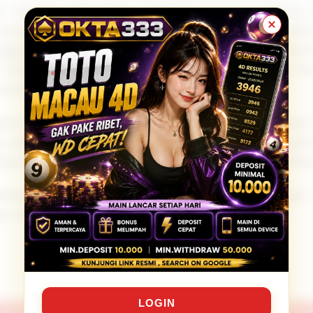
 standar yang harus dipenuhi platform gaming t
emenuhi ekspektasi tersebut dengan infrastrukt
gguan kapan pun Anda ingin bermain. Dengan server s
ame lengkap, OKTA333 memberikan solusi gaming 
main di setiap sesi.
game online modern yang menghadirkan pengalaman
si yang intuitif. Kami fokus memberikan akses ga
yang dirancang untuk kenyamanan maksimal di setiap
ahkan akses ke semua permainan favorit dengan s
an berlapis.
Pertanyaan Umum: OKTA333
LOGIN